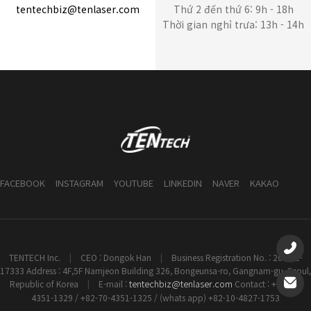
tentechbiz@tenlaser.com
Thứ 2 đến thứ 6: 9h - 18h
Thời gian nghỉ trưa: 13h - 14h
FACEBOOK
INSTAGRAM
YOUTUBE
LINKEDIN
NAVER
KAKAO
TENTECH Inc.
|
CEO : Dongok Han
|
Business Registration No. : 261-81-
17333 Address : 4F,5F Namjeon Building 326, Bongeunsa-ro, Gangnam-gu, Seoul,
tentechbiz@tenlaser.com
Republic of Korea
|
E-mail :
Contact : +82-70-
4351-1329 / +82-70-4351-1325 / (whats app) +82-10-4827-1753