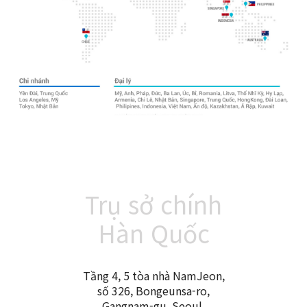
Trụ sở chính
Hàn Quốc
Tầng 4, 5 tòa nhà NamJeon,
số 326, Bongeunsa-ro,
Gangnam-gu, Seoul,