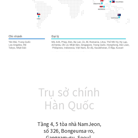
Trụ sở chính
Hàn Quốc
Tầng 4, 5 tòa nhà NamJeon,
số 326, Bongeunsa-ro,
Gangnam-gu, Seoul,