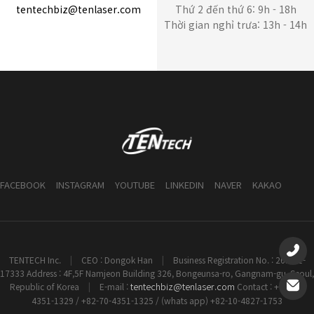
tentechbiz@tenlaser.com
Thứ 2 đến thứ 6: 9h - 18h
Thời gian nghỉ trưa: 13h - 14h
FACEBOOK
INSTAGRAM
YOUTUBE
LINKEDIN
NAVER
KAKAO
TENTECH Inc.
|
CEO : Dongok Han
|
Business Registration No. : 261-81-
17333 Address : 4F,5F Namjeon Building 326, Bongeunsa-ro, Gangnam-gu, Seoul,
tentechbiz@tenlaser.com
Republic of Korea
|
E-mail :
Contact : +82-70-
4351-1329 / +82-70-4351-1325 / (whats app) +82-10-4827-1753