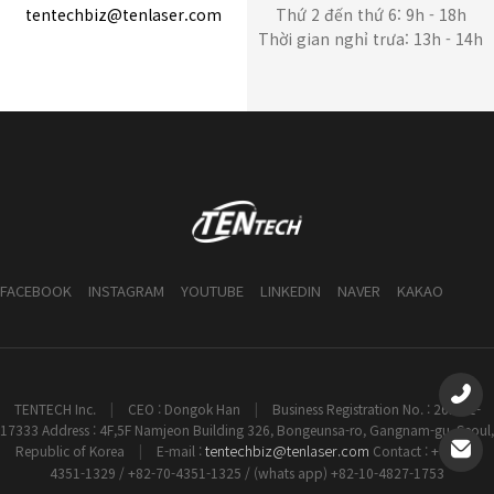
tentechbiz@tenlaser.com
Thứ 2 đến thứ 6: 9h - 18h
Thời gian nghỉ trưa: 13h - 14h
FACEBOOK
INSTAGRAM
YOUTUBE
LINKEDIN
NAVER
KAKAO
TENTECH Inc.
|
CEO : Dongok Han
|
Business Registration No. : 261-81-
17333 Address : 4F,5F Namjeon Building 326, Bongeunsa-ro, Gangnam-gu, Seoul,
tentechbiz@tenlaser.com
Republic of Korea
|
E-mail :
Contact : +82-70-
4351-1329 / +82-70-4351-1325 / (whats app) +82-10-4827-1753