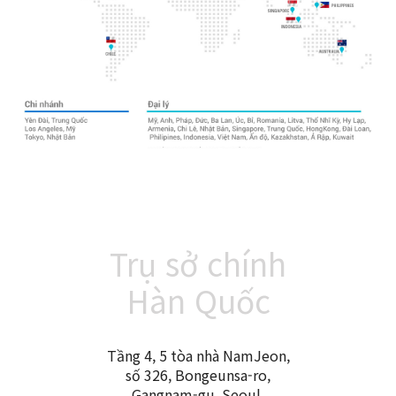
Trụ sở chính
Hàn Quốc
Tầng 4, 5 tòa nhà NamJeon,
số 326, Bongeunsa-ro,
Gangnam-gu, Seoul,