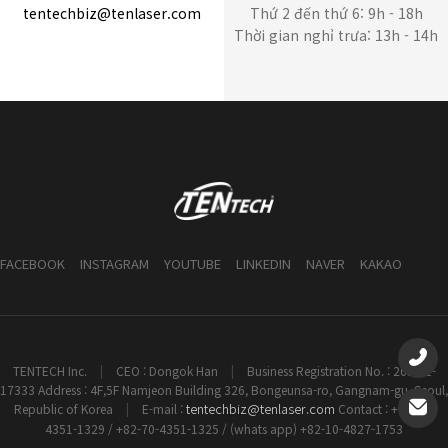
tentechbiz@tenlaser.com
Thứ 2 đến thứ 6: 9h - 18h
Thời gian nghỉ trưa: 13h - 14h
FACEBOOK
INSTAGRAM
YOUTUBE
LINKEDIN
NAVER
KAKAO
TENTECH Inc.
|
CEO : Dongok Han
|
Business Registration No. : 261-81-
17333 Address : 4F,5F Namjeon Building 326, Bongeunsa-ro, Gangnam-gu, Seoul,
tentechbiz@tenlaser.com
Republic of Korea
|
E-mail :
Contact : +82-70-
4351-1329 / +82-70-4351-1325 / (whats app) +82-10-4827-1753