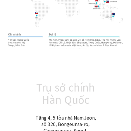
Trụ sở chính
Hàn Quốc
Tầng 4, 5 tòa nhà NamJeon,
số 326, Bongeunsa-ro,
Gangnam-gu, Seoul,