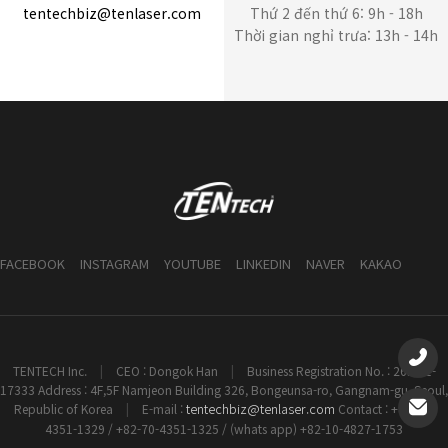
tentechbiz@tenlaser.com
Thứ 2 đến thứ 6: 9h - 18h
Thời gian nghỉ trưa: 13h - 14h
FACEBOOK
INSTAGRAM
YOUTUBE
LINKEDIN
NAVER
KAKAO
TENTECH Inc.
|
CEO : Dongok Han
|
Business Registration No. : 261-81-
17333 Address : 4F,5F Namjeon Building 326, Bongeunsa-ro, Gangnam-gu, Seoul,
tentechbiz@tenlaser.com
Republic of Korea
|
E-mail :
Contact : +82-70-
4351-1329 / +82-70-4351-1325 / (whats app) +82-10-4827-1753