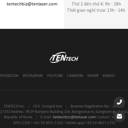
tentechbiz@tenlaser.com
Thứ 2 đến thứ 6: 9h - 18h
Thời gian nghỉ trưa: 13h - 14h
FACEBOOK
INSTAGRAM
YOUTUBE
LINKEDIN
NAVER
KAKAO
TENTECH Inc.
|
CEO : Dongok Han
|
Business Registration No. : 261-81-
17333 Address : 4F,5F Namjeon Building 326, Bongeunsa-ro, Gangnam-gu, Seoul,
tentechbiz@tenlaser.com
Republic of Korea
|
E-mail :
Contact : +82-70-
4351-1329 / +82-70-4351-1325 / (whats app) +82-10-4827-1753