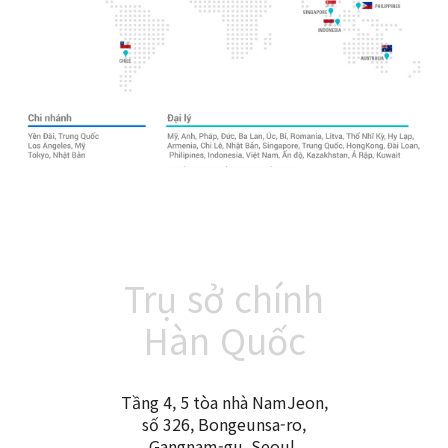
Trụ sở chính
Hàn Quốc
Tầng 4, 5 tòa nhà NamJeon,
số 326, Bongeunsa-ro,
Gangnam-gu, Seoul,