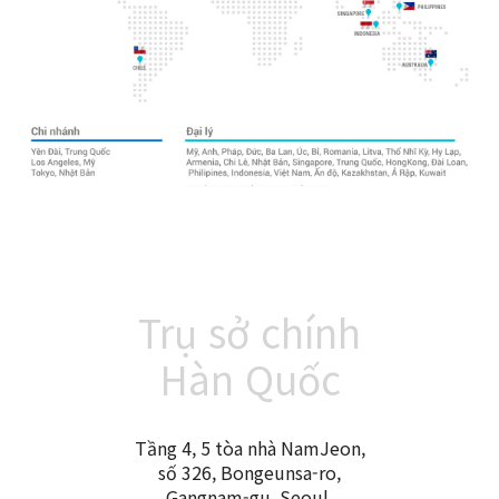
Trụ sở chính
Hàn Quốc
Tầng 4, 5 tòa nhà NamJeon,
số 326, Bongeunsa-ro,
Gangnam-gu, Seoul,