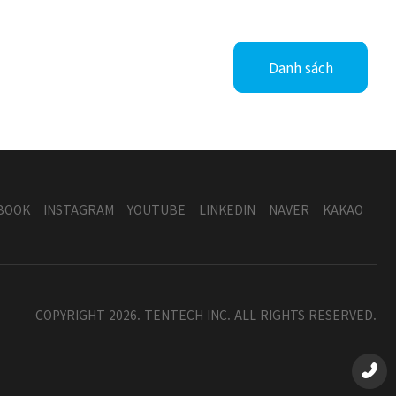
Danh sách
BOOK
INSTAGRAM
YOUTUBE
LINKEDIN
NAVER
KAKAO
COPYRIGHT 2026. TENTECH INC. ALL RIGHTS RESERVED.