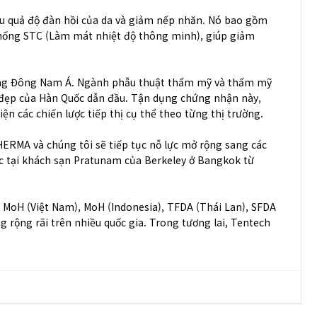
iệu quả độ đàn hồi của da và giảm nếp nhăn. Nó bao gồm
thống STC (Làm mát nhiệt độ thông minh), giúp giảm
rường Đông Nam Á. Ngành phẫu thuật thẩm mỹ và thẩm mỹ
m đẹp của Hàn Quốc dẫn đầu. Tận dụng chứng nhận này,
 các chiến lược tiếp thị cụ thể theo từng thị trường.
ERMA và chúng tôi sẽ tiếp tục nỗ lực mở rộng sang các
ức tại khách sạn Pratunam của Berkeley ở Bangkok từ
 MoH (Việt Nam), MoH (Indonesia), TFDA (Thái Lan), SFDA
g rộng rãi trên nhiều quốc gia. Trong tương lai, Tentech