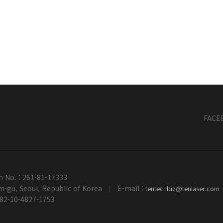
FACE
n No. : 261-81-17333
-gu, Seoul, Republic of Korea
E-mail :
tentechbiz@tenlaser.com
|
+82-10-4827-1753