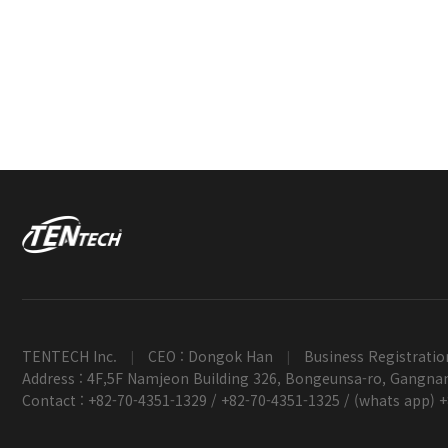
TENTECH Inc.
CEO : Dongok Han
Business Registratio
|
|
Address : 4F,5F Namjeon Building 326, Bongeunsa-ro, Gangnam
Contact : +82-70-4351-1329 / +82-70-4351-1325 / (whats app) 