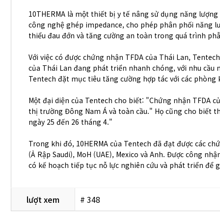
10THERMA là một thiết bị y tế nâng sử dụng năng lượng R
công nghệ ghép impedance, cho phép phân phối năng lượ
thiểu đau đớn và tăng cường an toàn trong quá trình phẫ
Với việc có được chứng nhận TFDA của Thái Lan, Tentec
của Thái Lan đang phát triển nhanh chóng, với nhu cầu 
Tentech đặt mục tiêu tăng cường hợp tác với các phòng k
Một đại diện của Tentech cho biết: "Chứng nhận TFDA củ
thị trường Đông Nam Á và toàn cầu." Họ cũng cho biết th
ngày 25 đến 26 tháng 4."
Trong khi đó, 10HERMA của Tentech đã đạt được các chứn
(Ả Rập Saudi), MoH (UAE), Mexico và Anh. Được công nhận 
có kế hoạch tiếp tục nỗ lực nghiên cứu và phát triển để g
lượt xem
# 348