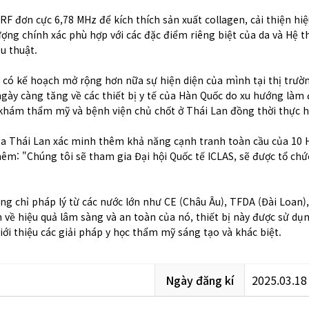
F đơn cực 6,78 MHz để kích thích sản xuất collagen, cải thiện h
ng chính xác phù hợp với các đặc điểm riêng biệt của da và Hệ 
u thuật.
h có kế hoạch mở rộng hơn nữa sự hiện diện của mình tại thị t
ngày càng tăng về các thiết bị y tế của Hàn Quốc do xu hướng là
hám thẩm mỹ và bệnh viện chủ chốt ở Thái Lan đồng thời thực hiện
a Thái Lan xác minh thêm khả năng cạnh tranh toàn cầu của 10 H
êm: "Chúng tôi sẽ tham gia Đại hội Quốc tế ICLAS, sẽ được tổ ch
g chỉ pháp lý từ các nước lớn như CE (Châu Âu), TFDA (Đài Loan),
về hiệu quả lâm sàng và an toàn của nó, thiết bị này được sử dụn
iới thiệu các giải pháp y học thẩm mỹ sáng tạo và khác biệt.
Ngày đăng kí
2025.03.18