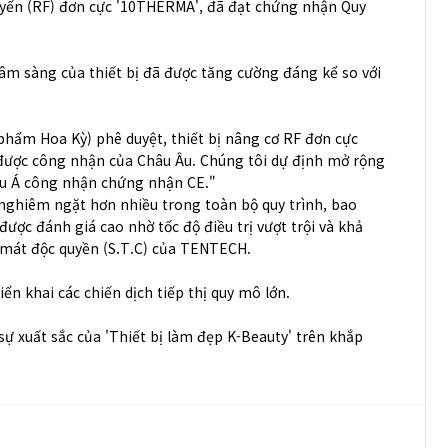
 tuyến (RF) đơn cực '10THERMA', đã đạt chứng nhận Quy
lâm sàng của thiết bị đã được tăng cường đáng kể so với
hẩm Hoa Kỳ) phê duyệt, thiết bị nâng cơ RF đơn cực
n được công nhận của Châu Âu. Chúng tôi dự định mở rộng
âu Á công nhận chứng nhận CE."
nghiêm ngặt hơn nhiều trong toàn bộ quy trình, bao
được đánh giá cao nhờ tốc độ điều trị vượt trội và khả
m mát độc quyền (S.T.C) của TENTECH.
ển khai các chiến dịch tiếp thị quy mô lớn.
 xuất sắc của 'Thiết bị làm đẹp K-Beauty' trên khắp