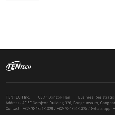
TENTECH Inc.
CEO : Dongok Han
Business Registratio
|
|
Address : 4F,5F Namjeon Building 326, Bongeunsa-ro, Gangnam
Contact : +82-70-4351-1329 / +82-70-4351-1325 / (whats app) 