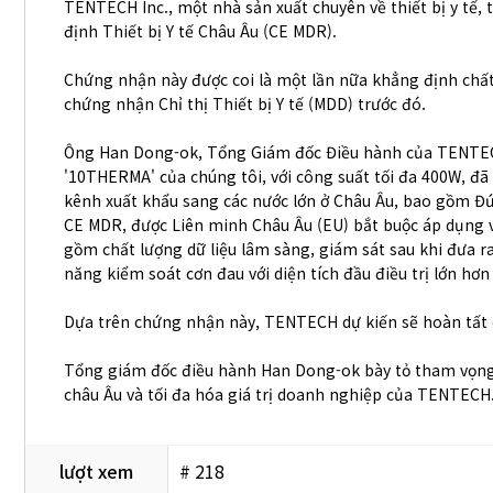
TENTECH Inc., một nhà sản xuất chuyên về thiết bị y tế,
định Thiết bị Y tế Châu Âu (CE MDR).
Chứng nhận này được coi là một lần nữa khẳng định chất 
chứng nhận Chỉ thị Thiết bị Y tế (MDD) trước đó.
Ông Han Dong-ok, Tổng Giám đốc Điều hành của TENTECH,
'10THERMA' của chúng tôi, với công suất tối đa 400W, đ
kênh xuất khẩu sang các nước lớn ở Châu Âu, bao gồm Đ
CE MDR, được Liên minh Châu Âu (EU) bắt buộc áp dụng v
gồm chất lượng dữ liệu lâm sàng, giám sát sau khi đưa ra 
năng kiểm soát cơn đau với diện tích đầu điều trị lớn h
Dựa trên chứng nhận này, TENTECH dự kiến ​​sẽ hoàn tất c
Tổng giám đốc điều hành Han Dong-ok bày tỏ tham vọng:
châu Âu và tối đa hóa giá trị doanh nghiệp của TENTECH
lượt xem
# 218