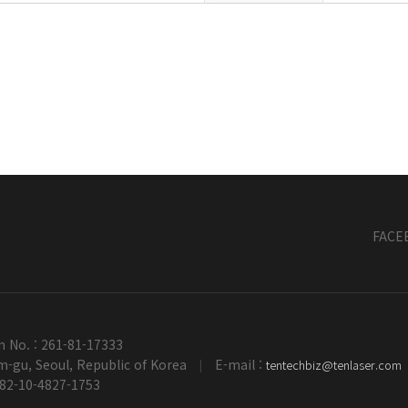
FACE
n No. : 261-81-17333
-gu, Seoul, Republic of Korea
E-mail :
tentechbiz@tenlaser.com
|
+82-10-4827-1753