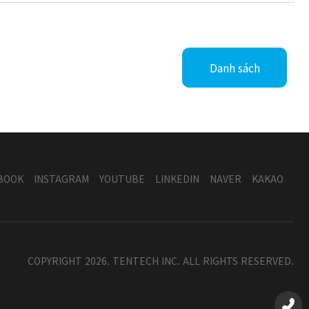
Danh sách
BOOK
INSTAGRAM
YOUTUBE
LINKEDIN
NAVER
KAKAO
COPYRIGHT 2026. TENTECH INC. ALL RIGHTS RESERVED.