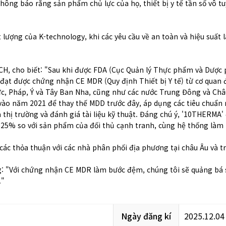
 thông báo rằng sản phẩm chủ lực của họ, thiết bị y tế tần số vô
lượng của K-technology, khi các yêu cầu về an toàn và hiệu suất 
 cho biết: "Sau khi được FDA (Cục Quản lý Thực phẩm và Dược p
ã đạt được chứng nhận CE MDR (Quy định Thiết bị Y tế) từ cơ qua
ức, Pháp, Ý và Tây Ban Nha, cũng như các nước Trung Đông và Ch
ào năm 2021 để thay thế MDD trước đây, áp dụng các tiêu chuẩn 
thị trường và đánh giá tài liệu kỹ thuật. Đáng chú ý, '10THERMA' 
ơn 25% so với sản phẩm của đối thủ cạnh tranh, cùng hệ thống là
ác thỏa thuận với các nhà phân phối địa phương tại châu Âu và tri
 "Với chứng nhận CE MDR làm bước đệm, chúng tôi sẽ quảng bá sự
."
Ngày đăng kí
2025.12.04