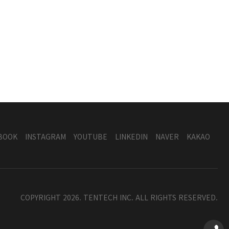
BOOK
INSTAGRAM
YOUTUBE
LINKEDIN
NAVER
KAKAO
COPYRIGHT 2026. TENTECH INC. ALL RIGHTS RESERVED.