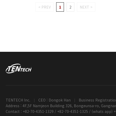
< PREV
1
2
NEXT >
TENTECH Inc.
CEO : Dongok Han
Business Registratio
|
|
Address : 4F,5F Namjeon Building 326, Bongeunsa-ro, Gangnam
Contact : +82-70-4351-1329 / +82-70-4351-1325 / (whats app) 