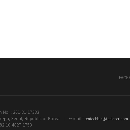
FACE
n No. : 261-81-17333
-gu, Seoul, Republic of Korea
E-mail :
tentechbiz@tenlaser.com
|
+82-10-4827-1753