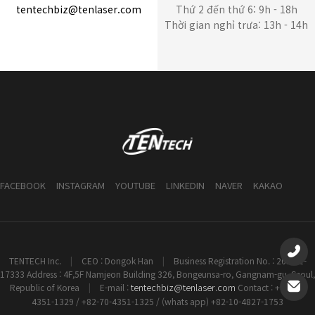
tentechbiz@tenlaser.com
Thứ 2 đến thứ 6: 9h - 18h
Thời gian nghỉ trưa: 13h - 14h
FACEBOOK
INSTAGRAM
YOUTUBE
LINKEDIN
NAVER
KAKAO
TENTECH Inc.
|
CEO : Dongok Han
|
Business Registration No. : 261-81-
17333 Address : 4F,5F Namjeon Building 326, Bongeunsa-ro, Gangnam-gu, Seoul,
tentechbiz@tenlaser.com
Republic of Korea
|
E-mail :
Contact : +82-70-
4351-1329 / +82-70-4351-1325 / (whats app) +82-10-4827-1753