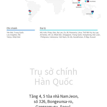
Trụ sở chính
Hàn Quốc
Tầng 4, 5 tòa nhà NamJeon,
số 326, Bongeunsa-ro,
Gangnam-gu, Seoul,