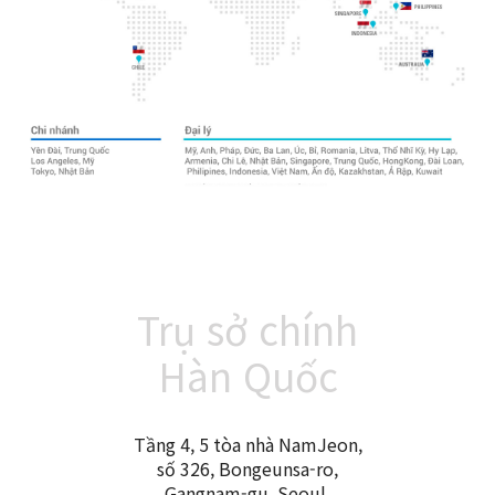
Trụ sở chính
Hàn Quốc
Tầng 4, 5 tòa nhà NamJeon,
số 326, Bongeunsa-ro,
Gangnam-gu, Seoul,