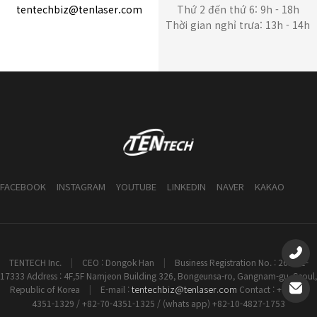
tentechbiz@tenlaser.com
Thứ 2 đến thứ 6: 9h - 18h
Thời gian nghỉ trưa: 13h - 14h
FACEBOOK
INSTAGRAM
YOUTUBE
LINKEDIN
NAVER
KAKAO
TENTECH Inc.
|
CEO : Dongok Han
|
Business Registration No. : 261-81-
17333 Address : 4F,5F Namjeon Building 326, Bongeunsa-ro, Gangnam-gu, Seoul,
tentechbiz@tenlaser.com
Republic of Korea
|
E-mail :
Contact : +82-70-
4351-1329 / +82-70-4351-1325 / (whats app) +82-10-4827-1753