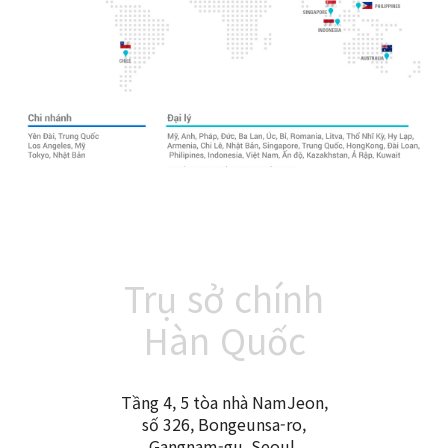
Trụ sở chính
Hàn Quốc
Tầng 4, 5 tòa nhà NamJeon,
số 326, Bongeunsa-ro,
Gangnam-gu, Seoul,