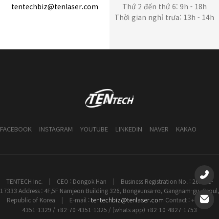
tentechbiz@tenlaser.com
Thứ 2 đến thứ 6: 9h - 18h
Thời gian nghỉ trưa: 13h - 14h
FACEBOOK
INSTAGRAM
YOUTUBE
LINKEDIN
NAVER
KAKAO
TENTECH Inc.
|
CEO : Dongok Han
|
Business Registration No. : 261-81-
17333 Address : 4F,5F Namjeon Building 326, Bongeunsa-ro, Gangnam-gu, Seoul,
tentechbiz@tenlaser.com
Republic of Korea
|
E-mail :
Contact : +82-70-
4351-1329 / +82-70-4351-1325 / (whats app) +82-10-4827-1753