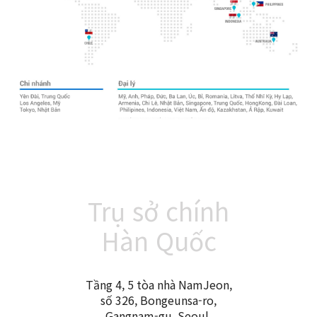
Trụ sở chính
Hàn Quốc
Tầng 4, 5 tòa nhà NamJeon,
số 326, Bongeunsa-ro,
Gangnam-gu, Seoul,