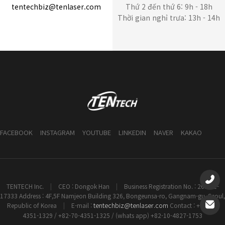
tentechbiz@tenlaser.com
Thứ 2 đến thứ 6: 9h - 18h
Thời gian nghỉ trưa: 13h - 14h
FACEBOOK
INSTAGRAM
YOUTUBE
LINKEDIN
NAVER
KAKAO
TENTECH Inc.
|
CEO : Dongok Han
|
Business Registration No. : 261-81-
17333 Address : 4F,5F Namjeon Building 326, Bongeunsa-ro, Gangnam-gu, Seoul,
tentechbiz@tenlaser.com
Republic of Korea
|
E-mail :
Contact : +82-70-
4351-1329 / +82-70-4351-1325 / (whats app) +82-10-4827-1753