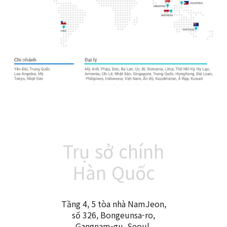
Trụ sở chính
Hàn Quốc
Tầng 4, 5 tòa nhà NamJeon,
số 326, Bongeunsa-ro,
Gangnam-gu, Seoul,