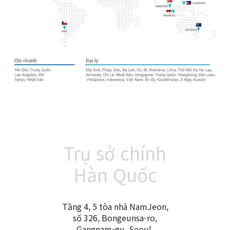
Trụ sở chính
Hàn Quốc
Tầng 4, 5 tòa nhà NamJeon,
số 326, Bongeunsa-ro,
Gangnam-gu, Seoul,