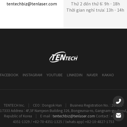
tentechbiz@tenlaser.com
Thứ 2 đến thứ 6: 9h - 18h
Thời gian nghỉ trưa: 13h - 14h
FACEBOOK
INSTAGRAM
YOUTUBE
LINKEDIN
NAVER
KAKAO
TENTECH Inc.
|
CEO : Dongok Han
|
Business Registration No. : 261-81-
17333 Address : 4F,5F Namjeon Building 326, Bongeunsa-ro, Gangnam-gu, Seoul,
tentechbiz@tenlaser.com
Republic of Korea
|
E-mail :
Contact : +82-70-
4351-1329 / +82-70-4351-1325 / (whats app) +82-10-4827-1753