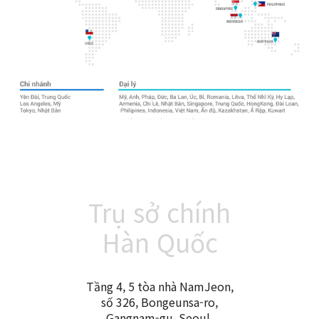
Trụ sở chính
Hàn Quốc
Tầng 4, 5 tòa nhà NamJeon,
số 326, Bongeunsa-ro,
Gangnam-gu, Seoul,