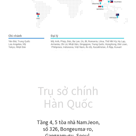
Trụ sở chính
Hàn Quốc
Tầng 4, 5 tòa nhà NamJeon,
số 326, Bongeunsa-ro,
Gangnam-gu, Seoul,