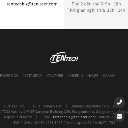
tentechbiz@tenlaser.com
Thứ 2 đến thứ 6: 9h - 18h
Thời gian nghỉ trưa: 13h - 14h
FACEBOOK
INSTAGRAM
YOUTUBE
LINKEDIN
NAVER
KAKAO
TENTECH Inc.
|
CEO : Dongok Han
|
Business Registration No. : 261-81-
17333 Address : 4F,5F Namjeon Building 326, Bongeunsa-ro, Gangnam-gu, Seoul,
tentechbiz@tenlaser.com
Republic of Korea
|
E-mail :
Contact : +82-70-
4351-1329 / +82-70-4351-1325 / (whats app) +82-10-4827-1753