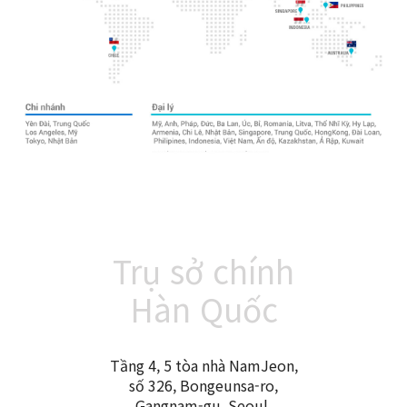
Trụ sở chính
Hàn Quốc
Tầng 4, 5 tòa nhà NamJeon,
số 326, Bongeunsa-ro,
Gangnam-gu, Seoul,