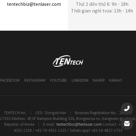
tentechbiz@tenlaser.com
Thứ 2 đến thứ 6: 9h - 18h
Thời gian nghỉ trưa: 13h - 14h
FACEBOOK
INSTAGRAM
YOUTUBE
LINKEDIN
NAVER
KAKAO
TENTECH Inc.
|
CEO : Dongok Han
|
Business Registration No. : 261-81-
17333 Address : 4F,5F Namjeon Building 326, Bongeunsa-ro, Gangnam-gu, Seoul,
tentechbiz@tenlaser.com
Republic of Korea
|
E-mail :
Contact : +82-70-
4351-1329 / +82-70-4351-1325 / (whats app) +82-10-4827-1753