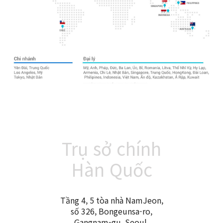
Trụ sở chính
Hàn Quốc
Tầng 4, 5 tòa nhà NamJeon,
số 326, Bongeunsa-ro,
Gangnam-gu, Seoul,