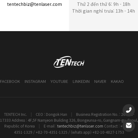
tentechbiz@tenlaser.com
Thứ 2 đến thứ 6: 9h - 18h
Thời gian nghỉ trưa: 13h - 14h
FACEBOOK
INSTAGRAM
YOUTUBE
LINKEDIN
NAVER
KAKAO
TENTECH Inc.
|
CEO : Dongok Han
|
Business Registration No. : 261-81-
17333 Address : 4F,5F Namjeon Building 326, Bongeunsa-ro, Gangnam-gu, Seoul,
tentechbiz@tenlaser.com
Republic of Korea
|
E-mail :
Contact : +82-70-
4351-1329 / +82-70-4351-1325 / (whats app) +82-10-4827-1753