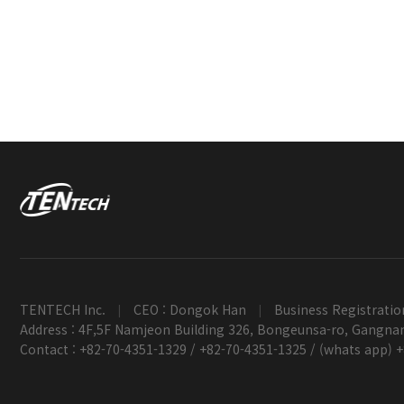
TENTECH Inc.
CEO : Dongok Han
Business Registratio
|
|
Address : 4F,5F Namjeon Building 326, Bongeunsa-ro, Gangnam
Contact : +82-70-4351-1329 / +82-70-4351-1325 / (whats app) 