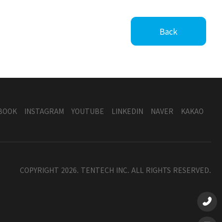
Back
BOOK
INSTAGRAM
YOUTUBE
LINKEDIN
NAVER
KAKAO
COPYRIGHT 2026. TENTECH INC. ALL RIGHTS RESERVED.