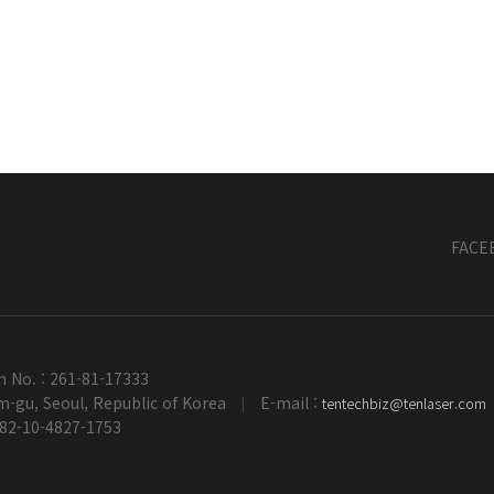
FACE
n No. : 261-81-17333
-gu, Seoul, Republic of Korea
E-mail :
tentechbiz@tenlaser.com
|
+82-10-4827-1753