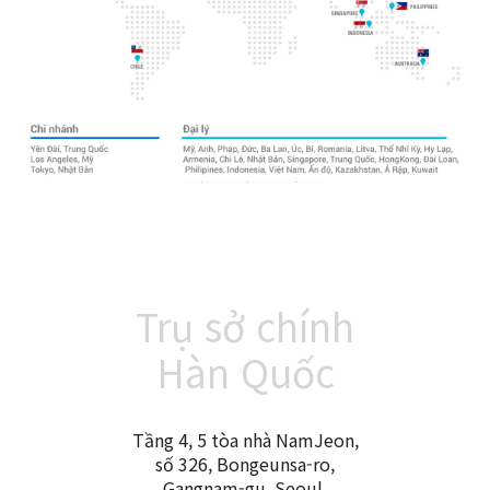
Trụ sở chính
Hàn Quốc
Tầng 4, 5 tòa nhà NamJeon,
số 326, Bongeunsa-ro,
Gangnam-gu, Seoul,