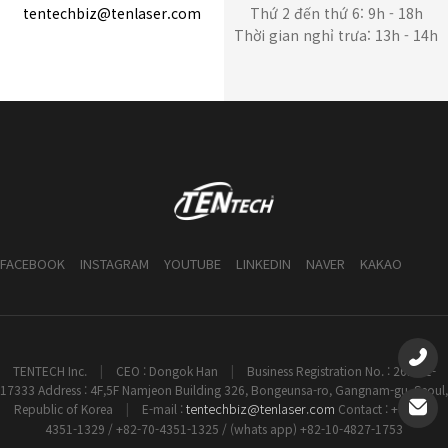
tentechbiz@tenlaser.com
Thứ 2 đến thứ 6: 9h - 18h
Thời gian nghỉ trưa: 13h - 14h
FACEBOOK
INSTAGRAM
YOUTUBE
LINKEDIN
NAVER
KAKAO
TENTECH Inc.
|
CEO : Dongok Han
|
Business Registration No. : 261-81-
17333 Address : 4F,5F Namjeon Building 326, Bongeunsa-ro, Gangnam-gu, Seoul,
tentechbiz@tenlaser.com
Republic of Korea
|
E-mail :
Contact : +82-70-
4351-1329 / +82-70-4351-1325 / (whats app) +82-10-4827-1753