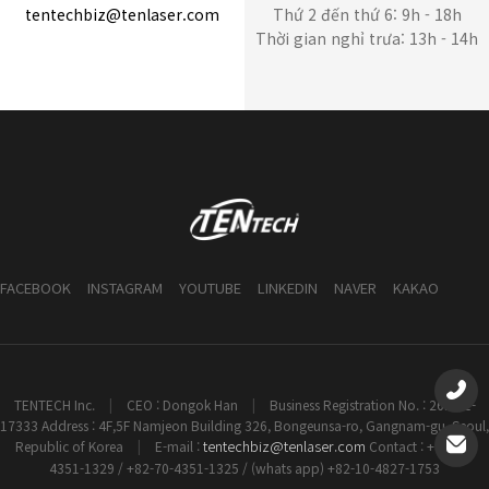
tentechbiz@tenlaser.com
Thứ 2 đến thứ 6: 9h - 18h
Thời gian nghỉ trưa: 13h - 14h
FACEBOOK
INSTAGRAM
YOUTUBE
LINKEDIN
NAVER
KAKAO
TENTECH Inc.
|
CEO : Dongok Han
|
Business Registration No. : 261-81-
17333 Address : 4F,5F Namjeon Building 326, Bongeunsa-ro, Gangnam-gu, Seoul,
tentechbiz@tenlaser.com
Republic of Korea
|
E-mail :
Contact : +82-70-
4351-1329 / +82-70-4351-1325 / (whats app) +82-10-4827-1753