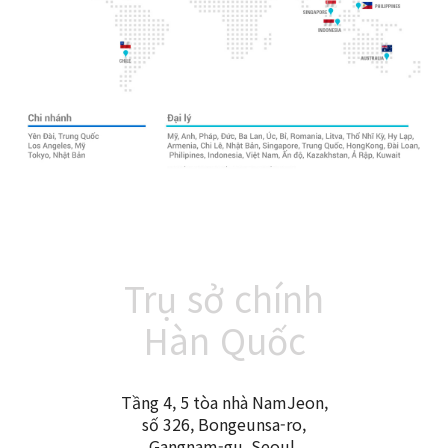
Trụ sở chính
Hàn Quốc
Tầng 4, 5 tòa nhà NamJeon,
số 326, Bongeunsa-ro,
Gangnam-gu, Seoul,