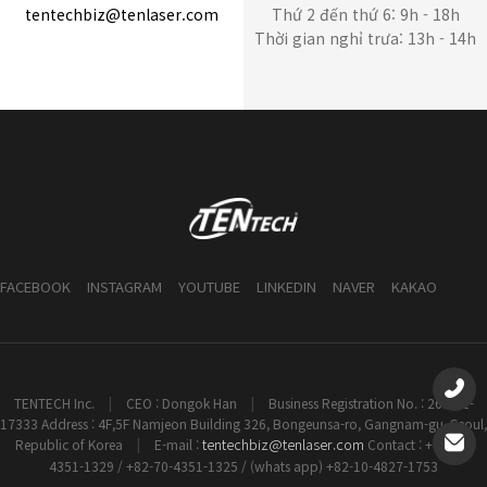
tentechbiz@tenlaser.com
Thứ 2 đến thứ 6: 9h - 18h
Thời gian nghỉ trưa: 13h - 14h
FACEBOOK
INSTAGRAM
YOUTUBE
LINKEDIN
NAVER
KAKAO
TENTECH Inc.
|
CEO : Dongok Han
|
Business Registration No. : 261-81-
17333 Address : 4F,5F Namjeon Building 326, Bongeunsa-ro, Gangnam-gu, Seoul,
tentechbiz@tenlaser.com
Republic of Korea
|
E-mail :
Contact : +82-70-
4351-1329 / +82-70-4351-1325 / (whats app) +82-10-4827-1753