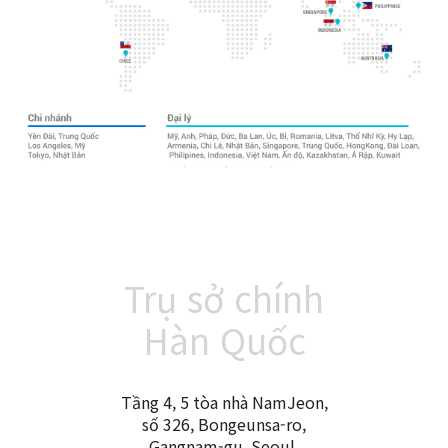
Trụ sở chính
Hàn Quốc
Tầng 4, 5 tòa nhà NamJeon,
số 326, Bongeunsa-ro,
Gangnam-gu, Seoul,