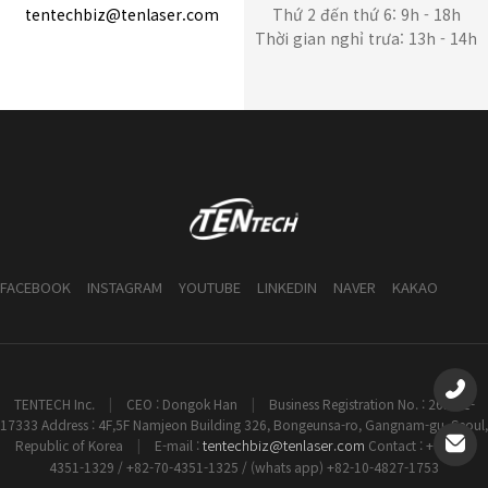
tentechbiz@tenlaser.com
Thứ 2 đến thứ 6: 9h - 18h
Thời gian nghỉ trưa: 13h - 14h
FACEBOOK
INSTAGRAM
YOUTUBE
LINKEDIN
NAVER
KAKAO
TENTECH Inc.
|
CEO : Dongok Han
|
Business Registration No. : 261-81-
17333 Address : 4F,5F Namjeon Building 326, Bongeunsa-ro, Gangnam-gu, Seoul,
tentechbiz@tenlaser.com
Republic of Korea
|
E-mail :
Contact : +82-70-
4351-1329 / +82-70-4351-1325 / (whats app) +82-10-4827-1753