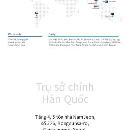
Trụ sở chính
Hàn Quốc
Tầng 4, 5 tòa nhà NamJeon,
số 326, Bongeunsa-ro,
Gangnam-gu, Seoul,