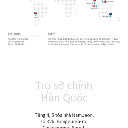
Trụ sở chính
Hàn Quốc
Tầng 4, 5 tòa nhà NamJeon,
số 326, Bongeunsa-ro,
Gangnam-gu, Seoul,