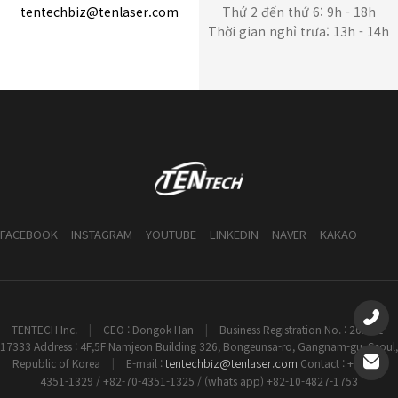
tentechbiz@tenlaser.com
Thứ 2 đến thứ 6: 9h - 18h
Thời gian nghỉ trưa: 13h - 14h
FACEBOOK
INSTAGRAM
YOUTUBE
LINKEDIN
NAVER
KAKAO
TENTECH Inc.
|
CEO : Dongok Han
|
Business Registration No. : 261-81-
17333 Address : 4F,5F Namjeon Building 326, Bongeunsa-ro, Gangnam-gu, Seoul,
tentechbiz@tenlaser.com
Republic of Korea
|
E-mail :
Contact : +82-70-
4351-1329 / +82-70-4351-1325 / (whats app) +82-10-4827-1753