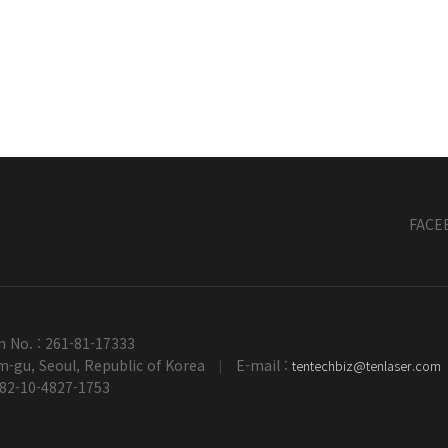
FACE
n No. : 261-81-17333
-gu, Seoul, Republic of Korea
E-mail :
tentechbiz@tenlaser.com
|
+82-10-4827-1753