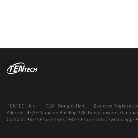
TENTECH Inc.
CEO : Dongok Han
Business Registratio
|
|
Address : 4F,5F Namjeon Building 326, Bongeunsa-ro, Gangnam
Contact : +82-70-4351-1329 / +82-70-4351-1325 / (whats app) 