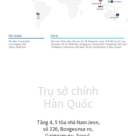
Trụ sở chính
Hàn Quốc
Tầng 4, 5 tòa nhà NamJeon,
số 326, Bongeunsa-ro,
Gangnam-gu, Seoul,