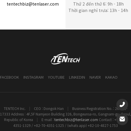
tentechbiz@tenlaser.com
Thứ 2 đến thứ 6: 9h - 18h
Thời gian nghỉ trưa: 13h - 14h
FACEBOOK
INSTAGRAM
YOUTUBE
LINKEDIN
NAVER
KAKAO
TENTECH Inc.
|
CEO : Dongok Han
|
Business Registration No. : 261-81-
17333 Address : 4F,5F Namjeon Building 326, Bongeunsa-ro, Gangnam-gu, Seoul,
tentechbiz@tenlaser.com
Republic of Korea
|
E-mail :
Contact : +82-70-
4351-1329 / +82-70-4351-1325 / (whats app) +82-10-4827-1753